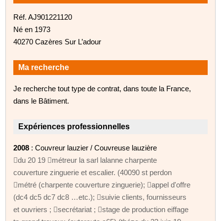
Réf. AJ901221120
Né en 1973
40270 Cazères Sur L’adour
Ma recherche
Je recherche tout type de contrat, dans toute la France,
dans le Bâtiment.
Expériences professionnelles
2008
: Couvreur lauzier / Couvreuse lauzière
du 20 19 métreur la sarl lalanne charpente
couverture zinguerie et escalier. (40090 st perdon
métré (charpente couverture zinguerie); appel d'offre
(dc4 dc5 dc7 dc8 …etc.); suivie clients, fournisseurs
et ouvriers ; secrétariat ; stage de production eiffage