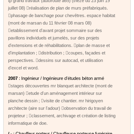
tp grand travaux (autoroute a65) (théze du 23 juin 19
juillet 08) réalisation de plan de murs préfabriqués.
phasage de banchage pour chevêtres. espace habitat
(mont de marsan du 11 février 08 mars 08)
etablissement d'avant projet sommaire sur des
pavillons individuels et jumelés, sur des projets
d'extensions et de réhabilitations. plan de masse et
d'implantation ; distribution ; coupes, façades et
perspectives. dessins sur autocad, et utilisation
d'excel et word.
2007
: Ingénieur / Ingénieure d'études béton armé
stages découvertes mr blanquet architecte (mont de
marsan) etude d'un aménagement intérieur sur
planche dessin ; visite de chantier. mr hirigoyen
architecte (aire sur l'adour) observation du travail de
projeteur ; classement, archivage et création de listing
informatique de doe.
/ -
: Chauffeur porteur / Chauffeuse porteuse funéraire