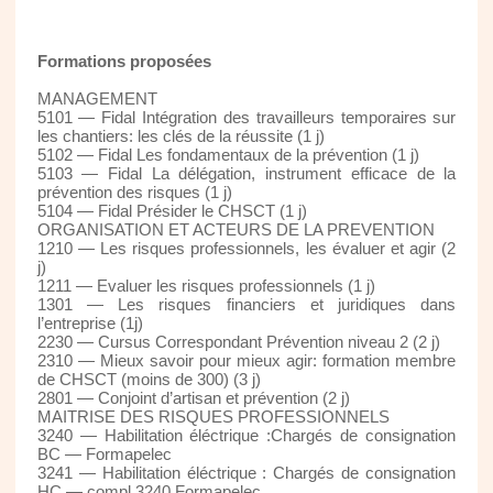
Formations proposées
MANAGEMENT
5101 — Fidal Intégration des travailleurs temporaires sur
les chantiers: les clés de la réussite (1 j)
5102 — Fidal Les fondamentaux de la prévention (1 j)
5103 — Fidal La délégation, instrument efficace de la
prévention des risques (1 j)
5104 — Fidal Présider le CHSCT (1 j)
ORGANISATION ET ACTEURS DE LA PREVENTION
1210 — Les risques professionnels, les évaluer et agir (2
j)
1211 — Evaluer les risques professionnels (1 j)
1301 — Les risques financiers et juridiques dans
l’entreprise (1j)
2230 — Cursus Correspondant Prévention niveau 2 (2 j)
2310 — Mieux savoir pour mieux agir: formation membre
de CHSCT (moins de 300) (3 j)
2801 — Conjoint d’artisan et prévention (2 j)
MAITRISE DES RISQUES PROFESSIONNELS
3240 — Habilitation éléctrique :Chargés de consignation
BC — Formapelec
3241 — Habilitation éléctrique : Chargés de consignation
HC — compl.3240 Formapelec