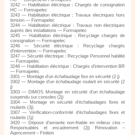
3242 — Habilitation éléctrique : Chargés de consignation
HC — Formapelec
3243 — Habilitation éléctrique : Travaux électriques hors
tension — Formapelec
3244 — Habilitation éléctrique : Travaux non électriques
auprès des installations — Formapelec
3245 — Habilitation éléctrique : Recyclage chargés de
consignation — Formapelec
3246 — Sécurité éléctrique : Recyclage chargés
d’intervention — Formapelec
3247 — Sécurité éléctrique : Recyclage Personnel habilité
— Formapelec
3248 — Habilitation éléctrique : Chargés d’intervention BR
— Formapelec
3301 — Montage d'un échafaudage fixe en sécurité (2 j)
3302 — Montage d’un échafaudage roulant en sécurité (2
j)
3303 — DIMOS Montage en sécurité d’un échafaudage
suspendu sur consoles (2j)
3304 — Montage en sécurité d’échafaudages fixes et
roulants (3j)
3307 — Vérification-conformité d’échafaudages fixes et
roulants (1j)
3420 — Dépose d’amiante non-friable en milieux clos –
Responsables et encadrement (2j) Rénovation –
Agencement – Finition