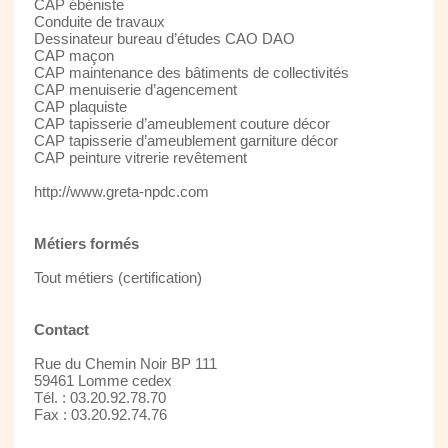
CAP ébéniste
Conduite de travaux
Dessinateur bureau d’études CAO DAO
CAP maçon
CAP maintenance des bâtiments de collectivités
CAP menuiserie d’agencement
CAP plaquiste
CAP tapisserie d’ameublement couture décor
CAP tapisserie d’ameublement garniture décor
CAP peinture vitrerie revêtement
http://www.greta-npdc.com
Métiers formés
Tout métiers (certification)
Contact
Rue du Chemin Noir BP 111
59461 Lomme cedex
Tél. : 03.20.92.78.70
Fax : 03.20.92.74.76