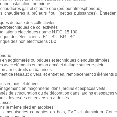
r une installation thermique.
chaudières gaz et chauffe-eau (brûleur atmosphérique).
chaudières à brûleurs fioul (petites puissances). Entretien 
s .
iques de base des collectivités
ectrotechniques de collectivités
stallations électriques norme N.F.C. 15 100
trique des électriciens : B1 - B2 - BR - BC
trique des non électriciens : B0
érique
s en agglomérés ou briques et techniques d'enduits simples
s avec éléments en béton armé et dallage sur terre-plein
éton armé, droits ou balancés
ement de réseaux divers, et entretien, remplacement d'éléments
bes en bois et dérivés
énagement, en maçonnerie, dans jardins et espaces verts
és de structuration ou de décoration dans jardins et espaces v
ndis déversées et renvers en ardoises
rdoises
ans le même pied en ardoises
des menuiseries courantes en bois, PVC et aluminium. Concept
 menuiserie bois