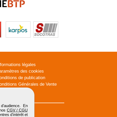
nformations légales
aramètres des cookies
onditions de publication
onditions Générales de Vente
lan du site
d'audience. En
 nos
CGV / CGU
res d'intérêt et