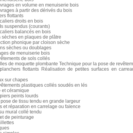
ouvrages en volume en menuiserie bois
vrages à partir des dérivés du bois
s flottants
caliers droits en bois
ds suspendus (courants)
scaliers balancés en bois
 sèches en plaques de plâtre
ection phonique par cloison sèche
ons sèches ou doublages
rages de menuiserie bois
vêtements de sols collés
lles de moquette plombante Technique pour la pose de revêteme
lanchers flottants Réalisation de petites surfaces en carre
ux sur chapes
vêtements plastiques collés soudés en lés
e et céramique
iers peints lourds
 pose de tissu tendu en grande largeur
s et réparation en carrelage ou faïence
su mural collé tendu
 et de peinturage
llettes
aques