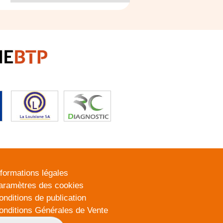
nformations légales
aramètres des cookies
onditions de publication
onditions Générales de Vente
lan du site