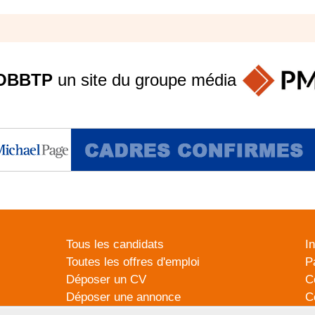
OBBTP
un site du groupe
média
Tous les candidats
I
Toutes les offres d'emploi
P
Déposer un CV
C
Déposer une annonce
C
Témoignages utilisateurs
P