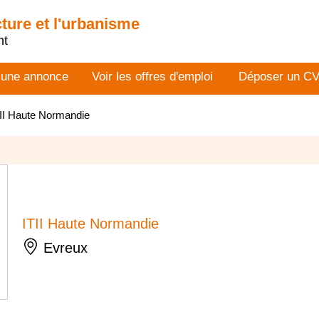
cture et l'urbanisme
nt
 une annonce
Voir les offres d'emploi
Déposer un C
II Haute Normandie
ITII Haute Normandie
Evreux