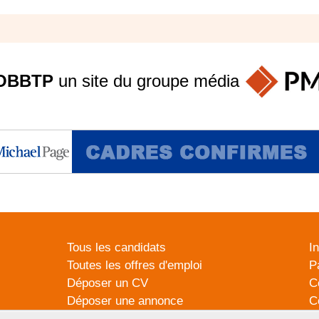
OBBTP
un site du groupe
média
Tous les candidats
I
Toutes les offres d'emploi
P
Déposer un CV
C
Déposer une annonce
C
Témoignages utilisateurs
P