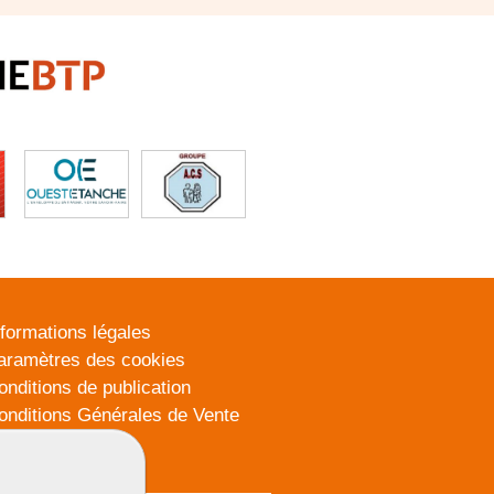
nformations légales
aramètres des cookies
onditions de publication
onditions Générales de Vente
lan du site