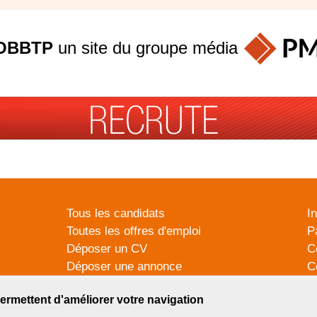
OBBTP
un site du groupe
média
Tous les candidats
I
Toutes les offres d'emploi
P
Déposer un CV
C
Déposer une annonce
C
Témoignages utilisateurs
P
ermettent d'améliorer votre navigation