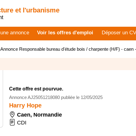
cture et l'urbanisme
nt
 une annonce
Voir les offres d'emploi
Déposer un C
>
Annonce Responsable bureau d'étude bois / charpente (H/F) - caen
Cette offre est pourvue.
Annonce AJ25051218080 publiée le 12/05/2025
Harry Hope
Caen
,
Normandie
CDI