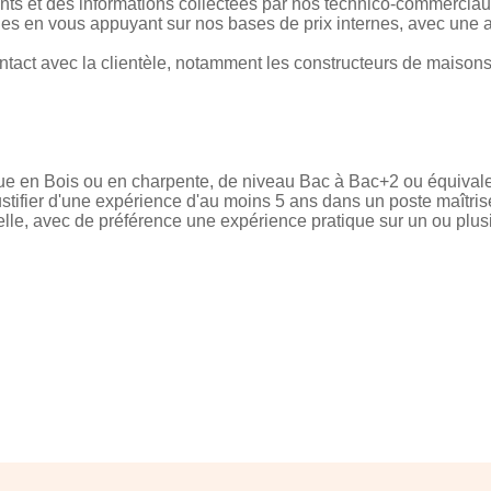
ents et des informations collectées par nos technico-commerciau
ages en vous appuyant sur nos bases de prix internes, avec une a
tact avec la clientèle, notamment les constructeurs de maisons 
que en Bois ou en charpente, de niveau Bac à Bac+2 ou équivalen
tifier d'une expérience d'au moins 5 ans dans un poste maîtris
le, avec de préférence une expérience pratique sur un ou plusie