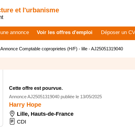
cture et l'urbanisme
nt
 une annonce
Voir les offres d'emploi
Déposer un C
>
Annonce Comptable coproprietes (H/F) - lille - AJ25051319040
Cette offre est pourvue.
Annonce AJ25051319040 publiée le 13/05/2025
Harry Hope
Lille
,
Hauts-de-France
CDI