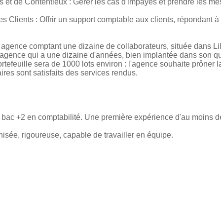
s et de Contentieux : Gérer les cas d'impayés et prendre les m
 Clients : Offrir un support comptable aux clients, répondant à 
agence comptant une dizaine de collaborateurs, située dans Li
 agence qui a une dizaine d'années, bien implantée dans son quar
ortefeuille sera de 1000 lots environ : l'agence souhaite prôner la
ires sont satisfaits des services rendus.
bac +2 en comptabilité. Une première expérience d'au moins de
sée, rigoureuse, capable de travailler en équipe.