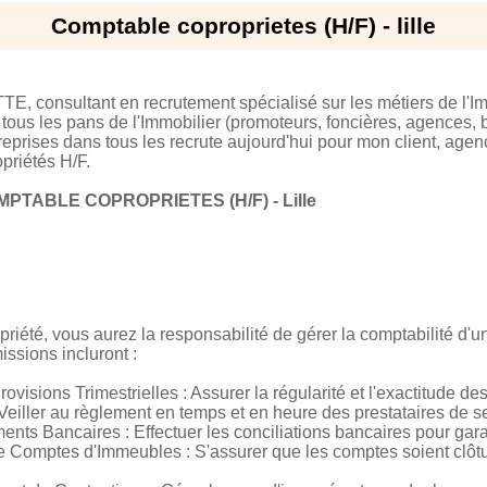
Comptable coproprietes (H/F) - lille
E, consultant en recrutement spécialisé sur les métiers de l'Im
tous les pans de l'Immobilier (promoteurs, foncières, agences, ba
prises dans tous les recrute aujourd'hui pour mon client, agence
priétés H/F.
PTABLE COPROPRIETES (H/F) - Lille
été, vous aurez la responsabilité de gérer la comptabilité d'un 
issions incluront :
ovisions Trimestrielles : Assurer la régularité et l'exactitude de
Veiller au règlement en temps et en heure des prestataires de se
nts Bancaires : Effectuer les conciliations bancaires pour gara
e Comptes d'Immeubles : S'assurer que les comptes soient clôtu