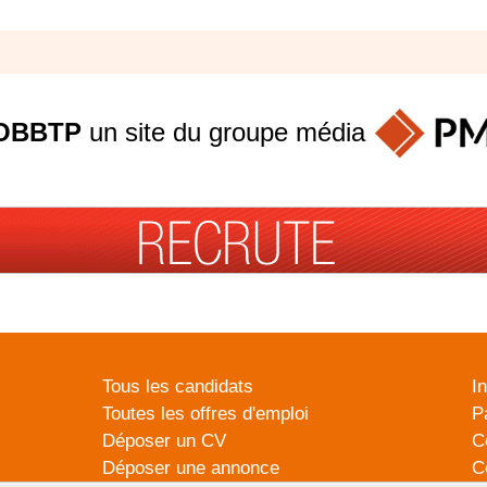
OBBTP
un site du groupe
média
Tous les candidats
I
Toutes les offres d'emploi
P
Déposer un CV
C
Déposer une annonce
C