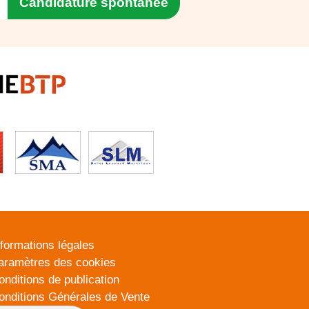
Candidature spontanée
nformations légales
aramètres des cookies
onditions de publication
onditions Générales de Vente