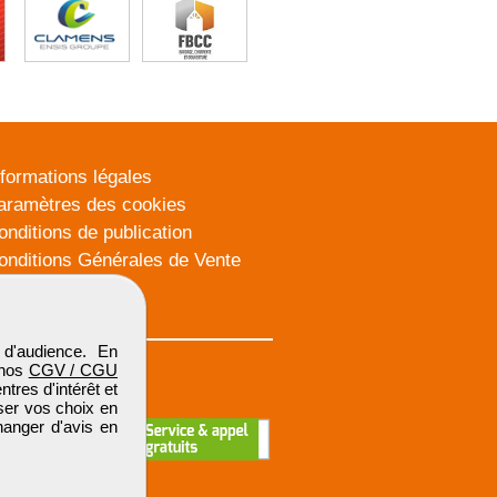
nformations légales
aramètres des cookies
onditions de publication
onditions Générales de Vente
lan du site
d'audience. En
 nos
CGV / CGU
res d'intérêt et
iser vos choix en
hanger d'avis en