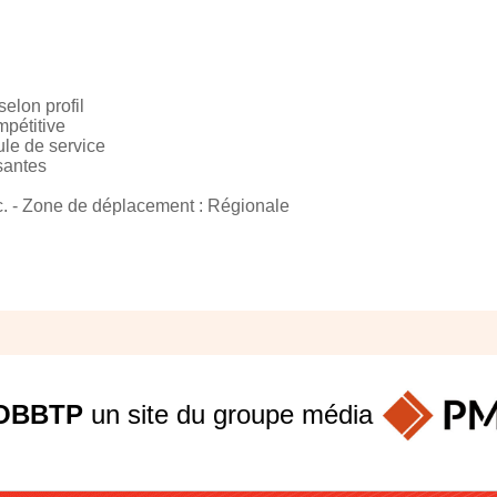
selon profil
mpétitive
ule de service
santes
. - Zone de déplacement : Régionale
OBBTP
un site du groupe
média