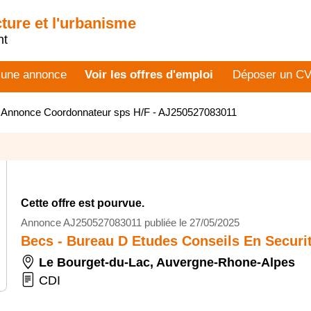
cture et l'urbanisme
nt
 une annonce
Voir les offres d'emploi
Déposer un C
>
Annonce Coordonnateur sps H/F - AJ250527083011
Cette offre est pourvue.
Annonce AJ250527083011 publiée le 27/05/2025
Becs - Bureau D Etudes Conseils En Securi
Le Bourget-du-Lac
,
Auvergne-Rhone-Alpes
CDI