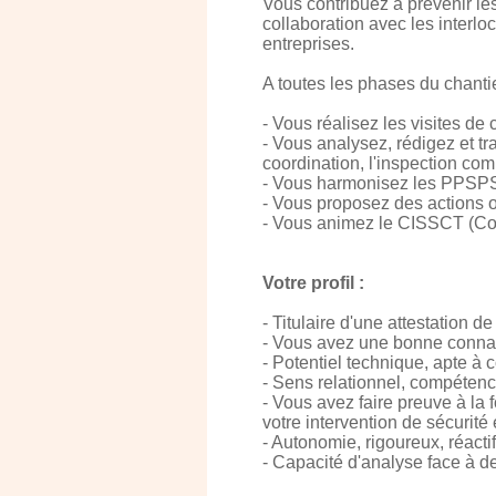
Vous contribuez à prévenir le
collaboration avec les interlo
entreprises.
A toutes les phases du chantie
- Vous réalisez les visites de
- Vous analysez, rédigez et tr
coordination, l'inspection co
- Vous harmonisez les PPSP
- Vous proposez des actions 
- Vous animez le CISSCT (Coll
Votre profil :
- Titulaire d'une attestation
- Vous avez une bonne conna
- Potentiel technique, apte à 
- Sens relationnel, compéten
- Vous avez faire preuve à la 
votre intervention de sécurité 
- Autonomie, rigoureux, réactif
- Capacité d'analyse face à d