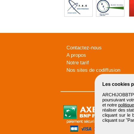
Contactez-nous
A propos
Notre tarif
Nos sites de codiffusion
Les cookies p
ARCHIJOBBTP u
poursuivant votr
et notre
politiqu
réaliser des sta
cliquant sur le
cliquant sur "P