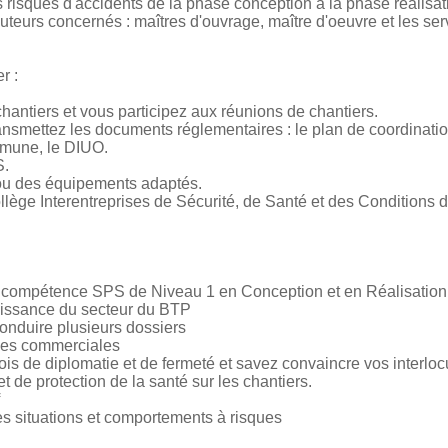
s risques d'accidents de la phase conception à la phase réalisat
cuteurs concernés : maîtres d'ouvrage, maître d'oeuvre et les se
r :
 chantiers et vous participez aux réunions de chantiers.
ansmettez les documents réglementaires : le plan de coordination
mmune, le DIUO.
S.
ou des équipements adaptés.
ège Interentreprises de Sécurité, de Santé et des Conditions d
 de compétence SPS de Niveau 1 en Conception et en Réalisation 
issance du secteur du BTP
conduire plusieurs dossiers
ces commerciales
fois de diplomatie et de fermeté et savez convaincre vos interlo
et de protection de la santé sur les chantiers.
es situations et comportements à risques