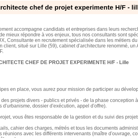
rchitecte chef de projet experimente H/F - lil
tement accompagne candidats et entreprises dans leurs recherc
 de mieux répondre à vos enjeux, tous nos consultants sont spéci
X, Consultante en recrutement spécialisée dans les métiers du
n client, situé sur Lille (59), cabinet d'architecture renomm
F.
HITECTE CHEF DE PROJET EXPERIMENTE H/F - Lille
ipes en place, vous aurez pour mission de participer au dével
ur des projets divers - publics et privés - de la phase conception
s d'urbanisme, dossier d'exécution, appel d'offre).
rojet, vous êtes responsable de la gestion et du suivi des projet
étails, cahier des charges, métrés et tous les documents administ
es réunions avec les différents intervenants (maître d'ouvrage, c