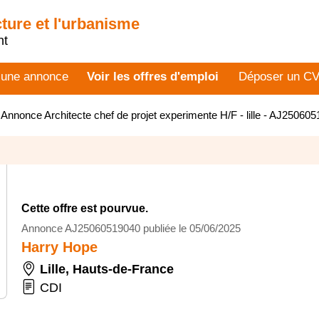
cture et l'urbanisme
nt
 une annonce
Voir les offres d'emploi
Déposer un C
>
Annonce Architecte chef de projet experimente H/F - lille - AJ25060
Cette offre est pourvue.
Annonce AJ25060519040 publiée le 05/06/2025
Harry Hope
Lille
,
Hauts-de-France
CDI