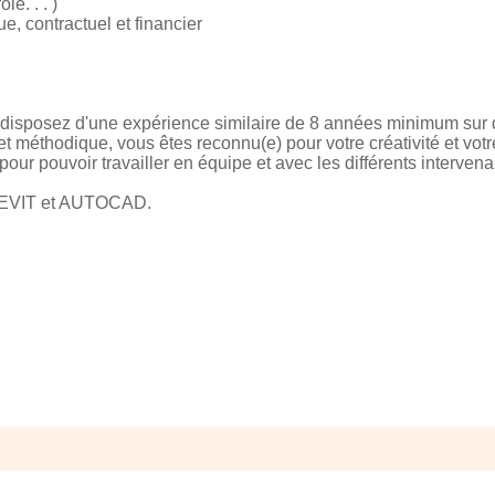
e. . . )
e, contractuel et financier
s disposez d'une expérience similaire de 8 années minimum sur 
et méthodique, vous êtes reconnu(e) pour votre créativité et vot
our pouvoir travailler en équipe et avec les différents intervena
s REVIT et AUTOCAD.