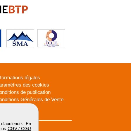
nformations légales
aramètres des cookies
onditions de publication
onditions Générales de Vente
lan du site
d'audience. En
 nos
CGV / CGU