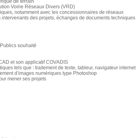
rique de terrain
cution Voirie Réseaux Divers (VRD)
hniques, notamment avec les concessionnaires de réseaux
es intervenants des projets, échanges de documents techniques
Publics souhaité
TOCAD et son applicatif COVADIS
tiques tels que : traitement de texte, tableur, navigateur internet
traitement d'images numériques type Photoshop
our mener ses projets