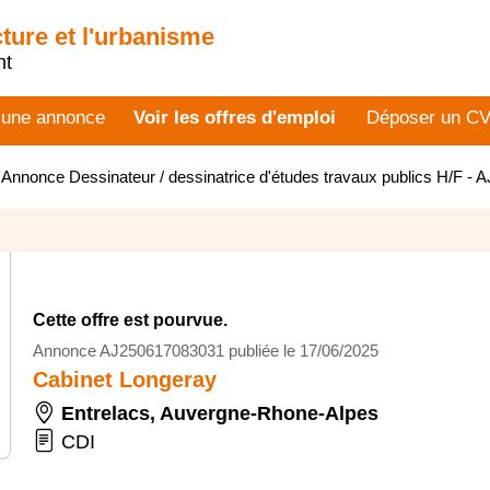
cture et l'urbanisme
nt
 une annonce
Voir les offres d'emploi
Déposer un C
>
Annonce Dessinateur / dessinatrice d'études travaux publics H/F -
Cette offre est pourvue.
Annonce AJ250617083031 publiée le 17/06/2025
Cabinet Longeray
Entrelacs
,
Auvergne-Rhone-Alpes
CDI