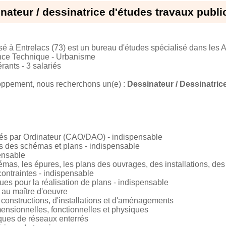
nateur / dessinatrice d'études travaux publi
Entrelacs (73) est un bureau d'études spécialisé dans les
ance Technique - Urbanisme
ants - 3 salariés
oppement, nous recherchons un(e) :
Dessinateur / Dessinatric
tés par Ordinateur (CAO/DAO) - indispensable
s des schémas et plans - indispensable
pensable
hémas, les épures, les plans des ouvrages, des installations, 
contraintes - indispensable
es pour la réalisation de plans - indispensable
 au maître d'oeuvre
 constructions, d'installations et d'aménagements
imensionnelles, fonctionnelles et physiques
iques de réseaux enterrés