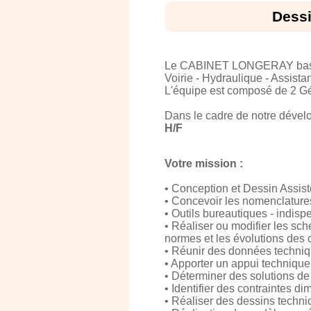
Dessi
Le CABINET LONGERAY basé à 
Voirie - Hydraulique - Assist
L'équipe est composé de 2 Gér
Dans le cadre de notre dével
H/F
Votre mission :
• Conception et Dessin Assis
• Concevoir les nomenclature
• Outils bureautiques - indis
• Réaliser ou modifier les sc
normes et les évolutions des 
• Réunir des données techniqu
• Apporter un appui technique
• Déterminer des solutions de
• Identifier des contraintes d
• Réaliser des dessins techn