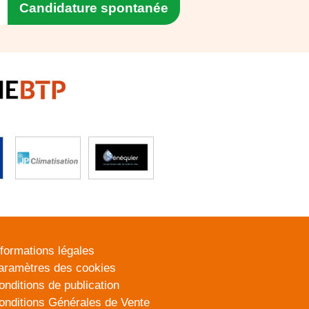
Candidature spontanée
nformations légales
aramètres des cookies
onditions de publication
onditions Générales de Vente