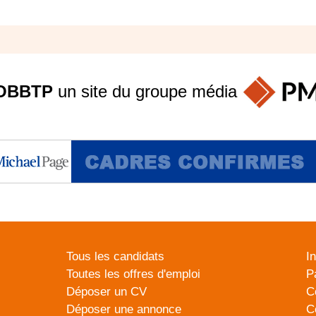
OBBTP
un site du groupe
média
Tous les candidats
I
Toutes les offres d'emploi
P
Déposer un CV
C
Déposer une annonce
C