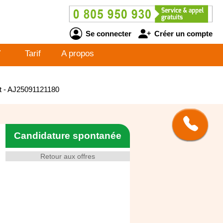
Se connecter
Créer un compte
V
Tarif
A propos
rt - AJ25091121180
Candidature spontanée
Retour aux offres