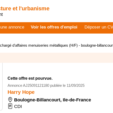
cture et l'urbanisme
nt
 une annonce
Voir les offres d'emploi
Déposer un C
hargé d'affaires menuiseries métalliques (H/F) - boulogne-billancou
Cette offre est pourvue.
Annonce AJ25091121180 publiée le 11/09/2025
Harry Hope
Boulogne-Billancourt
,
Ile-de-France
CDI