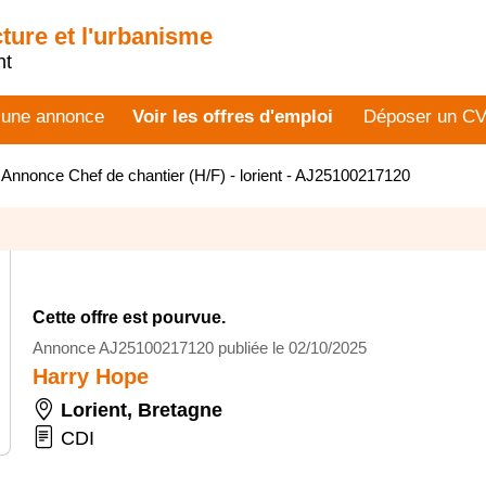
cture et l'urbanisme
nt
 une annonce
Voir les offres d'emploi
Déposer un C
>
Annonce Chef de chantier (H/F) - lorient - AJ25100217120
Cette offre est pourvue.
Annonce AJ25100217120 publiée le 02/10/2025
Harry Hope
Lorient
,
Bretagne
CDI