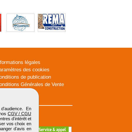
nformations légales
aramètres des cookies
onditions de publication
onditions Générales de Vente
lan du site
d'audience. En
 nos
CGV / CGU
res d'intérêt et
iser vos choix en
hanger d'avis en