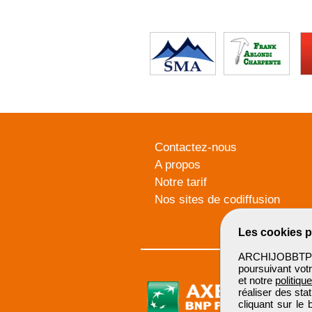
Contactez-nous
A propos
Notre tarif
Nos sites de codiffusion
Les cookies p
ARCHIJOBBTP u
poursuivant votr
et notre
politiqu
réaliser des sta
cliquant sur le