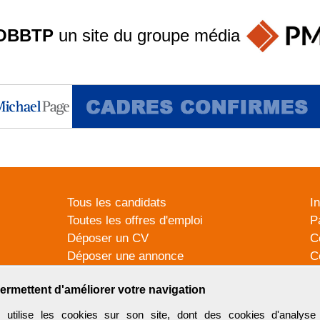
OBBTP
un site du groupe
média
Tous les candidats
I
Toutes les offres d'emploi
P
Déposer un CV
C
Déposer une annonce
C
Témoignages utilisateurs
P
ermettent d'améliorer votre navigation
tilise les cookies sur son site, dont des cookies d'analyse 