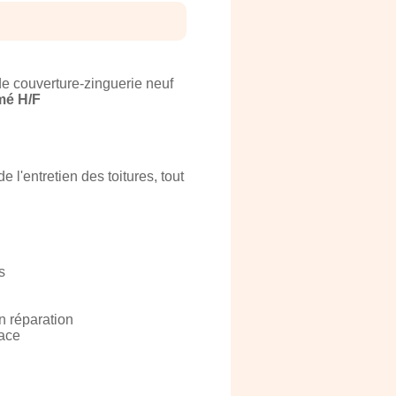
 couverture-zinguerie neuf
mé H/F
 l'entretien des toitures, tout
s
en réparation
cace