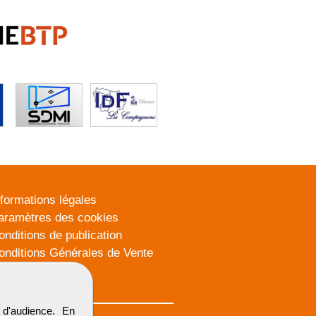
nformations légales
aramètres des cookies
onditions de publication
onditions Générales de Vente
lan du site
d'audience. En