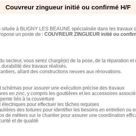
Couvreur zingueur initié ou confirmé H/F
S
située à BLIGNY LES BEAUNE spécialisée dans les travaux de
propose un poste de :
COUVREUR ZINGUEUR initié ou confir
u secteur, vous serez chargé(e) de la pose, de la réparation et de
a durabilité des travaux réalisés.
hantiers, allant des constructions neuves aux rénovations.
s et schémas pour assurer une exécution précise des travaux
ures en zinc, y compris les gouttières et les accessoires associé
pente liés à la couverture
t électriques pour effectuer les tâches requises
gulières des toitures pour identifier les besoins en entretien ou 
ps de métiers sur le chantier pour assurer une coordination effi
rité et de qualité