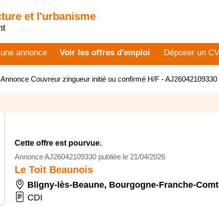
cture et l'urbanisme
nt
 une annonce
Voir les offres d'emploi
Déposer un C
>
Annonce Couvreur zingueur initié ou confirmé H/F - AJ26042109330
Cette offre est pourvue.
Annonce AJ26042109330 publiée le 21/04/2026
Le Toit Beaunois
Bligny-lès-Beaune
,
Bourgogne-Franche-Comt
CDI