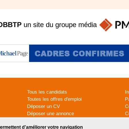
OBBTP
un site du groupe
média
Tous les candidats
I
Toutes les offres d'emploi
P
Déposer un CV
C
Déposer une annonce
C
Témoignages utilisateurs
P
ermettent d'améliorer votre navigation