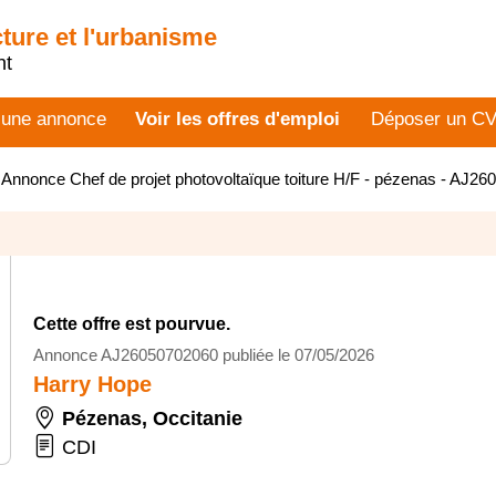
cture et l'urbanisme
nt
 une annonce
Voir les offres d'emploi
Déposer un C
>
Annonce Chef de projet photovoltaïque toiture H/F - pézenas - AJ2
Cette offre est pourvue.
Annonce AJ26050702060 publiée le 07/05/2026
Harry Hope
Pézenas
,
Occitanie
CDI