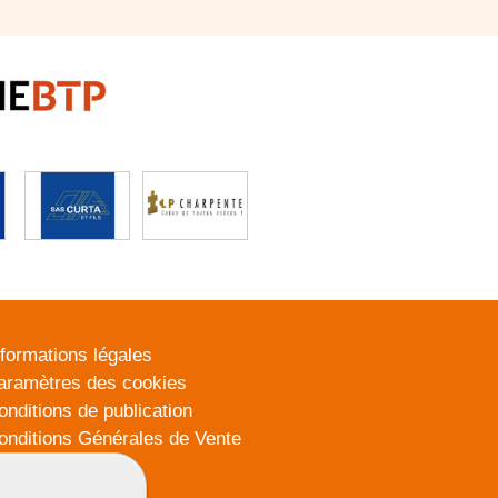
nformations légales
aramètres des cookies
onditions de publication
onditions Générales de Vente
lan du site