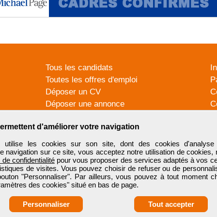
Tous les candidats
I
Toutes les offres d'emploi
P
Déposer un CV
C
Déposer une annonce
C
Témoignages utilisateurs
P
ermettent d'améliorer votre navigation
tilise les cookies sur son site, dont des cookies d'analyse 
e navigation sur ce site, vous acceptez notre utilisation de cookies,
e de confidentialité
pour vous proposer des services adaptés à vos cent
tistiques de visites. Vous pouvez choisir de refuser ou de personnal
 bouton "Personnaliser". Par ailleurs, vous pouvez à tout moment c
aramètres des cookies" situé en bas de page.
Personnaliser
Tout accepter