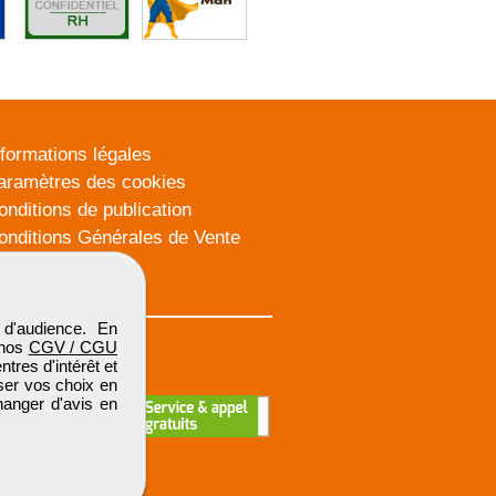
nformations légales
aramètres des cookies
onditions de publication
onditions Générales de Vente
lan du site
d'audience. En
 nos
CGV / CGU
res d'intérêt et
iser vos choix en
hanger d'avis en