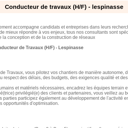
Conducteur de travaux (H/F) - lespinasse
tement accompagne candidats et entreprises dans leurs recherc
 de mieux répondre à vos enjeux, tous nos consultants sont spéci
e la conception et de la construction de réseaux
ducteur de Travaux (H/F) - Lespinasse
 de Travaux, vous pilotez vos chantiers de manière autonome, de
du respect des délais, des budgets, des exigences qualité et d
ains et matériels nécessaires, encadrez les équipes terrain et
é(trice) privilégié(e) des clients et partenaires, vous veillez au
tes parties participez également au développement de l'activité e
les opportunités d'optimisation.