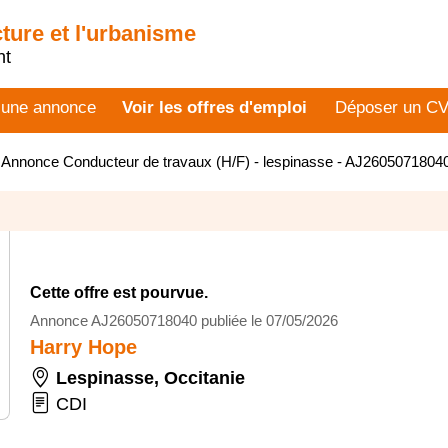
cture et l'urbanisme
nt
 une annonce
Voir les offres d'emploi
Déposer un C
>
Annonce Conducteur de travaux (H/F) - lespinasse - AJ2605071804
Cette offre est pourvue.
Annonce AJ26050718040 publiée le 07/05/2026
Harry Hope
Lespinasse
,
Occitanie
CDI