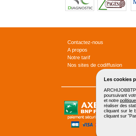
Contactez-nous
A propos
Notre tarif
Nos sites de codiffusion
Les cookies p
ARCHIJOBBTP u
poursuivant votr
et notre
politiqu
réaliser des sta
cliquant sur le
cliquant sur "P