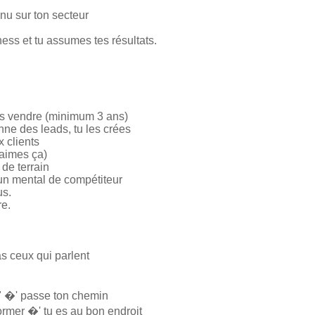
nnu sur ton secteur
ess et tu assumes tes résultats.
ais vendre (minimum 3 ans)
nne des leads, tu les crées
 clients
u aimes ça)
de terrain
 un mental de compétiteur
us.
re.
as ceux qui parlent
t" �' passe ton chemin
ormer �' tu es au bon endroit