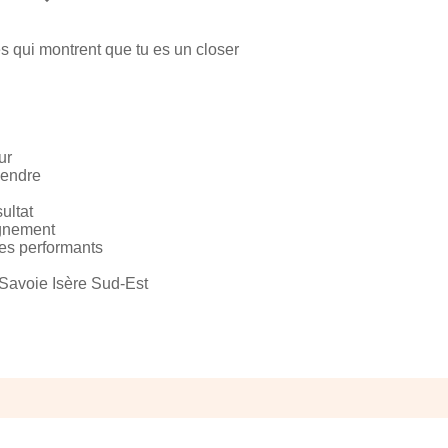
 qui montrent que tu es un closer
ur
vendre
sultat
agnement
les performants
 Savoie Isère Sud-Est