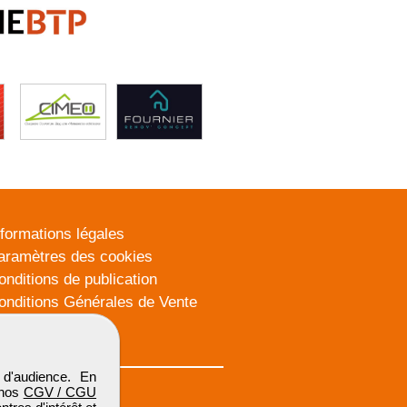
nformations légales
aramètres des cookies
onditions de publication
onditions Générales de Vente
lan du site
d'audience. En
 nos
CGV / CGU