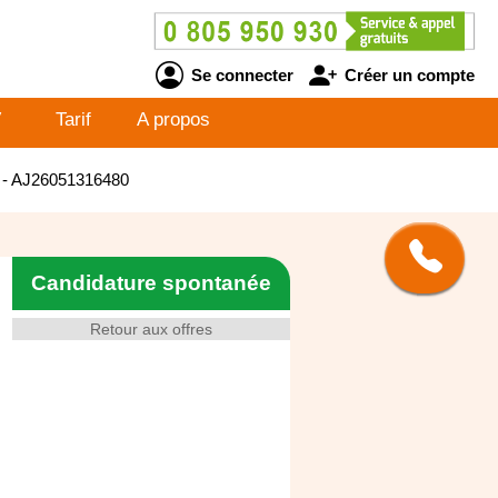
Se connecter
Créer un compte
V
Tarif
A propos
F) - AJ26051316480
Candidature spontanée
Retour aux offres