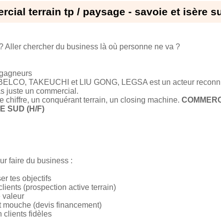
ial terrain tp / paysage - savoie et isère s
? Aller chercher du business là où personne ne va ?
 gagneurs
OBELCO, TAKEUCHI et LIU GONG, LEGSA est un acteur reconnu 
s juste un commercial.
chiffre, un conquérant terrain, un closing machine.
COMMERCI
E SUD (H/F)
our faire du business :
r tes objectifs
lients (prospection active terrain)
 valeur
ont mouche (devis financement)
 clients fidèles