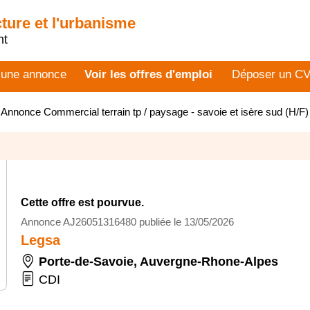
cture et l'urbanisme
nt
 une annonce
Voir les offres d'emploi
Déposer un C
>
Annonce Commercial terrain tp / paysage - savoie et isère sud (H/
Cette offre est pourvue.
Annonce AJ26051316480 publiée le 13/05/2026
Legsa
Porte-de-Savoie
,
Auvergne-Rhone-Alpes
CDI