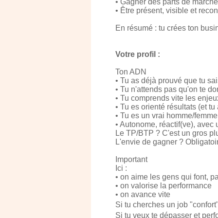
• Gagner des parts de marché
• Être présent, visible et reco
En résumé : tu crées ton busin
Votre profil :
Ton ADN
• Tu as déjà prouvé que tu s
• Tu n'attends pas qu'on te do
• Tu comprends vite les enjeux
• Tu es orienté résultats (et t
• Tu es un vrai homme/femme 
• Autonome, réactif(ve), avec
Le TP/BTP ? C'est un gros pl
L'envie de gagner ? Obligatoi
Important
Ici :
• on aime les gens qui font, p
• on valorise la performance
• on avance vite
Si tu cherches un job "confor
Si tu veux te dépasser et perf