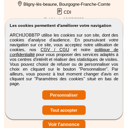
Bligny-lès-beaune, Bourgogne-Franche-Comte
CDI
Publiée le 16/07/2026
Les cookies permettent d'améliorer votre navigation
Voir l'annonce
ARCHIJOBBTP utilise les cookies sur son site, dont des
cookies d'analyse d'audience. En poursuivant votre
navigation sur ce site, vous acceptez notre utilisation de
cookies, nos
CGV / CGU
et notre
politique de
confidentialité
pour vous proposer des services adaptés à
vos centres d'intérêt et réaliser des statistiques de visites.
Vous pouvez choisir de refuser ou de personnaliser vos
choix en cliquant sur le bouton "Personnaliser". Par
ailleurs, vous pouvez à tout moment changer d'avis en
cliquant sur "Paramètres des cookies" situé en bas de
Technicien(ne) sav frigoriste H/F
page.
Mutech
Personnaliser
Meyzieu, Auvergne-Rhone-Alpes
CDI
Tout accepter
Publiée le 06/08/2026
Voir l'annonce