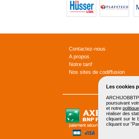
Contactez-nous
A propos
Notre tarif
Nos sites de codiffusion
Les cookies p
ARCHIJOBBTP u
poursuivant votr
et notre
politiqu
réaliser des sta
cliquant sur le
cliquant sur "P