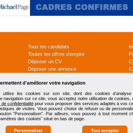
Tous les candidats
I
Toutes les offres d'emploi
P
Déposer un CV
C
Déposer une annonce
C
Témoignages utilisateurs
P
ermettent d'améliorer votre navigation
tilise les cookies sur son site, dont des cookies d'analyse 
e navigation sur ce site, vous acceptez notre utilisation de cookies,
e de confidentialité
pour vous proposer des services adaptés à vos cent
tistiques de visites. Vous pouvez choisir de refuser ou de personnal
 bouton "Personnaliser". Par ailleurs, vous pouvez à tout moment c
aramètres des cookies" situé en bas de page.
Personnaliser
Tout accepter