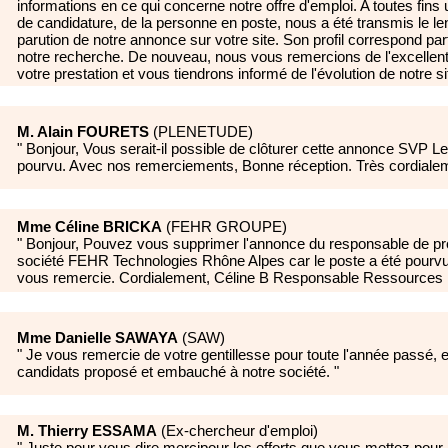
informations en ce qui concerne notre offre d'emploi. A toutes fins u
de candidature, de la personne en poste, nous a été transmis le l
parution de notre annonce sur votre site. Son profil correspond pa
notre recherche. De nouveau, nous vous remercions de l'excellent
votre prestation et vous tiendrons informé de l'évolution de notre si
M. Alain FOURETS
(
PLENETUDE
)
"
Bonjour, Vous serait-il possible de clôturer cette annonce SVP Le
pourvu. Avec nos remerciements, Bonne réception. Très cordialem
Mme Céline BRICKA
(
FEHR GROUPE
)
"
Bonjour, Pouvez vous supprimer l'annonce du responsable de pro
société FEHR Technologies Rhône Alpes car le poste a été pourvu
vous remercie. Cordialement, Céline B Responsable Ressource
Mme Danielle SAWAYA
(
SAW
)
"
Je vous remercie de votre gentillesse pour toute l'année passé, 
candidats proposé et embauché à notre société.
"
M. Thierry ESSAMA
(
Ex-chercheur d'emploi
)
"
Juste pour vous dire mercipour les efforts que vous mettez pour 