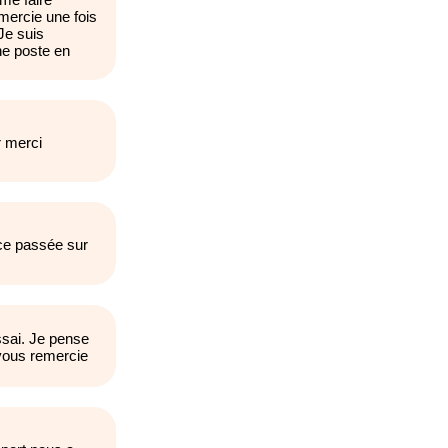
mercie une fois
Je suis
e poste en
 merci
nce passée sur
ssai. Je pense
 vous remercie