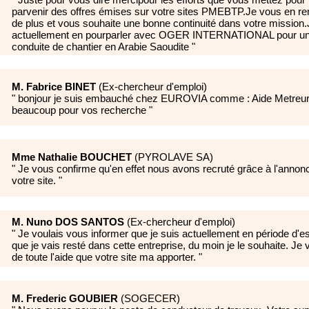
parvenir des offres émises sur votre sites PMEBTP.Je vous en re
de plus et vous souhaite une bonne continuité dans votre mission.
actuellement en pourparler avec OGER INTERNATIONAL pour un
conduite de chantier en Arabie Saoudite
"
M. Fabrice BINET
(
Ex-chercheur d'emploi
)
"
bonjour je suis embauché chez EUROVIA comme : Aide Metreur
beaucoup pour vos recherche
"
Mme Nathalie BOUCHET
(
PYROLAVE SA
)
"
Je vous confirme qu'en effet nous avons recruté grâce à l'anno
votre site.
"
M. Nuno DOS SANTOS
(
Ex-chercheur d'emploi
)
"
Je voulais vous informer que je suis actuellement en période d'e
que je vais resté dans cette entreprise, du moin je le souhaite. Je
de toute l'aide que votre site ma apporter.
"
M. Frederic GOUBIER
(
SOGECER
)