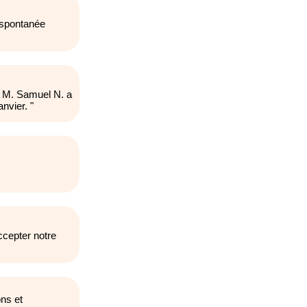
 spontanée
t M. Samuel N. a
anvier.
"
ccepter notre
ns et