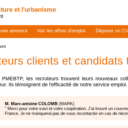
cture et l'urbanisme
nt
 une annonce
Voir les offres d'emploi
Déposer un C
eurs
teurs clients
et candidats
EBTP, les recruteurs trouvent leurs nouveaux colla
r. Ils témoignent de l'efficacité de notre service emploi.
M. Marc-antoine COLOMB
(
MARK
)
"
Merci pour votre suivi et votre coopération. J'ai trouvé un couvre
France. Je ne manquerai pas de vous recontacter en cas de néces