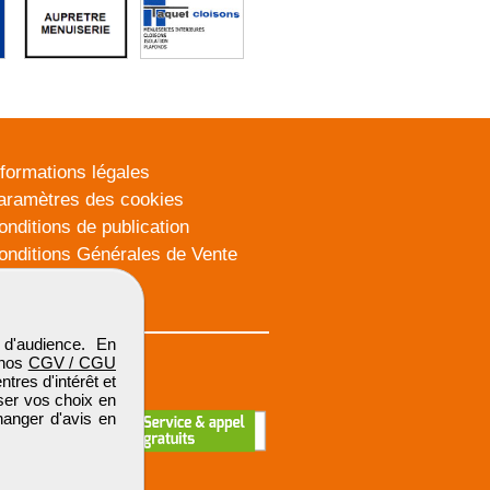
nformations légales
aramètres des cookies
onditions de publication
onditions Générales de Vente
lan du site
d'audience. En
 nos
CGV / CGU
res d'intérêt et
iser vos choix en
hanger d'avis en