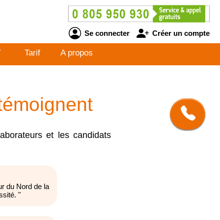
Se connecter
Créer un compte
V
Tarif
A propos
 témoignent
borateurs et les candidats
ur du Nord de la
sité.
"