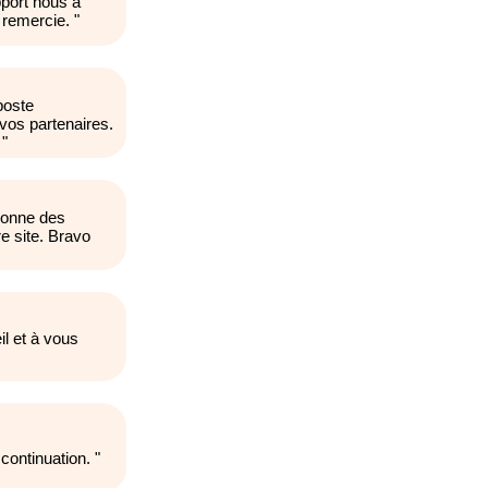
port nous a
 remercie.
"
poste
 vos partenaires.
"
 donne des
e site. Bravo
il et à vous
 continuation.
"