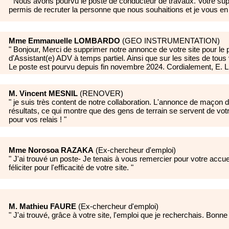
"
Nous avons pourvu le poste de conducteur de travaux. Votre sup
permis de recruter la personne que nous souhaitions et je vous en
Mme Emmanuelle LOMBARDO
(
GEO INSTRUMENTATION
)
"
Bonjour, Merci de supprimer notre annonce de votre site pour le 
d'Assistant(e) ADV à temps partiel. Ainsi que sur les sites de tous
Le poste est pourvu depuis fin novembre 2024. Cordialement, E. L
M. Vincent MESNIL
(
RENOVER
)
"
je suis très content de notre collaboration. L'annonce de maçon
résultats, ce qui montre que des gens de terrain se servent de votr
pour vos relais !
"
Mme Norosoa RAZAKA
(
Ex-chercheur d'emploi
)
"
J'ai trouvé un poste- Je tenais à vous remercier pour votre accue
féliciter pour l'efficacité de votre site.
"
M. Mathieu FAURE
(
Ex-chercheur d'emploi
)
"
J'ai trouvé, grâce à votre site, l'emploi que je recherchais. Bonne