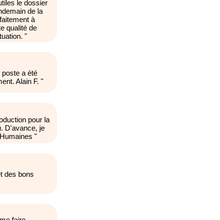
tiles le dossier
endemain de la
rfaitement à
e qualité de
tuation.
"
 poste a été
ent. Alain F.
"
duction pour la
. D'avance, je
s Humaines
"
et des bons
me faire